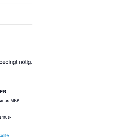
edingt nötig.
TER
ismus MKK
ismus-
bsite