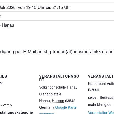
Juli 2026, von 19:15 Uhr bis 21:15 Uhr
h
e Hanau
digung per E-Mail an shg-frauen(at)autismus-mkk.de unb
ILS
VERANSTALTUNGSO
VERANSTAL
RT
m:
Kunterbunt Aut
Volkshochschule Hanau
E-Mail
Ulanenplatz 4
selbsthilfe@aut
Hanau
,
Hessen
63542
main-kinzig.de
 - 21:15
Germany
Google Karte
staltungskategorie
Veranstalter-We
anzeigen