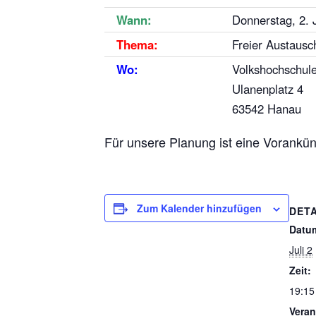
Wann:
Donnerstag, 2. 
Thema:
Freier Austausc
Wo:
Volkshochschul
Ulanenplatz 4
63542 Hanau
Für unsere Planung ist eine Vorankün
Zum Kalender hinzufügen
DETA
Datu
Juli 2
Zeit:
19:15
Veran